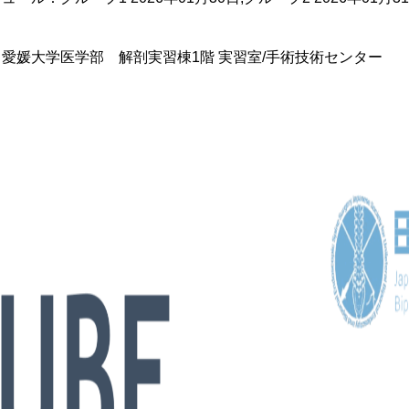
：愛媛
大学医学部
解剖実習棟
1
階 実習室
/
手術技術センター